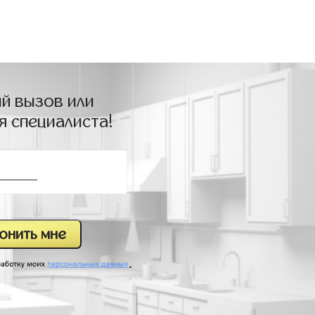
й вызов или
я специалиста!
.