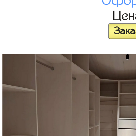
Офор
Це
Зака