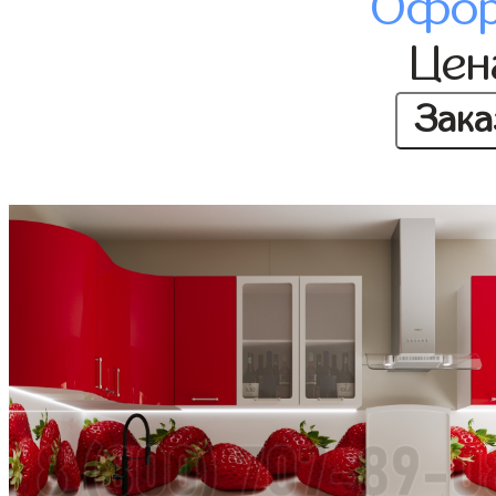
Офор
Це
Зака