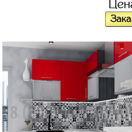
Це
Зака