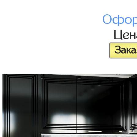
Офор
Це
Зака