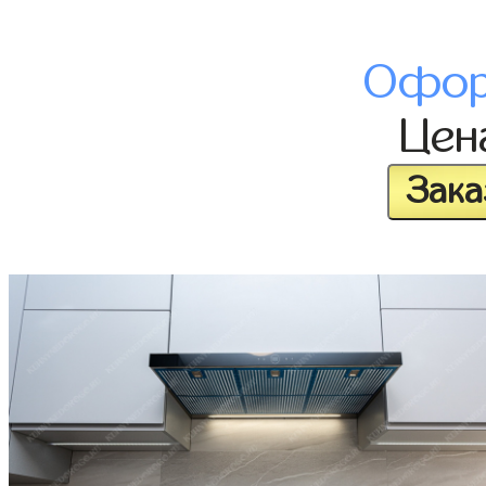
Офор
Це
Зака