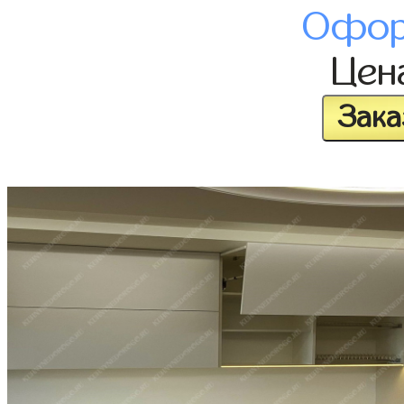
Офор
Цен
Зака