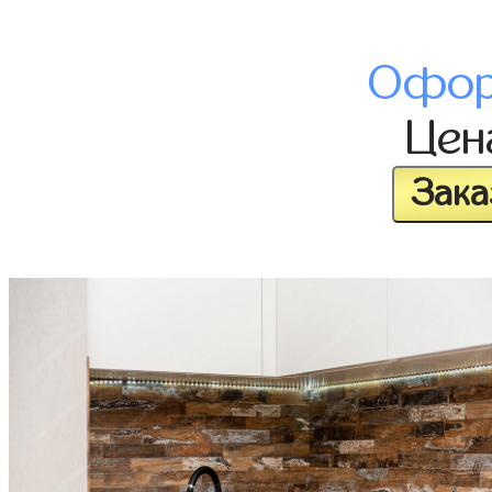
Офор
Це
Зака