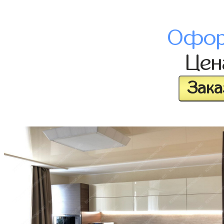
Офор
Це
Зака