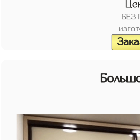
Це
БЕЗ
изгот
Зака
Большо