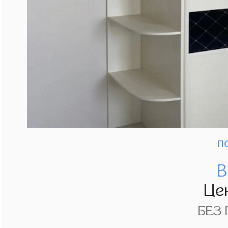
п
В
Це
БЕЗ