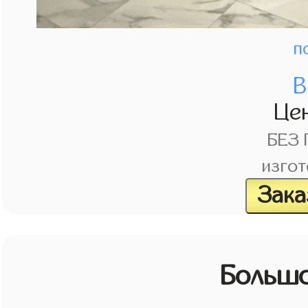
п
В
Це
БЕЗ
изгот
Зака
Большо