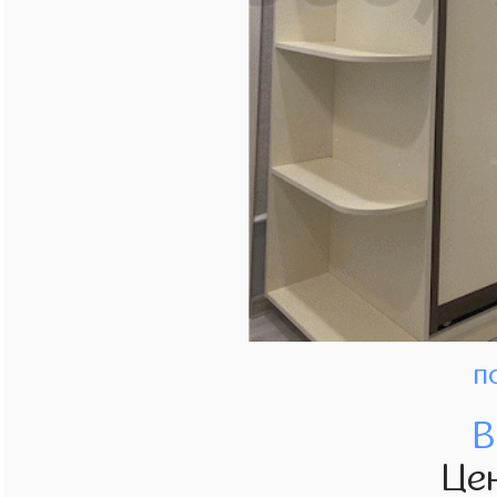
п
В
Це