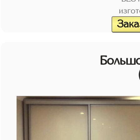
изгот
Зака
Большо