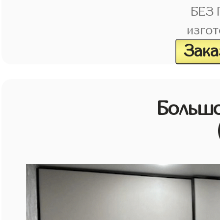
БЕЗ
изгот
Зака
Большо