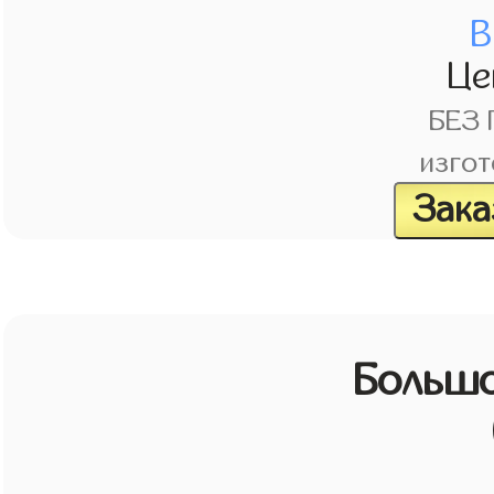
В
Це
БЕЗ
изгот
Зака
Большо