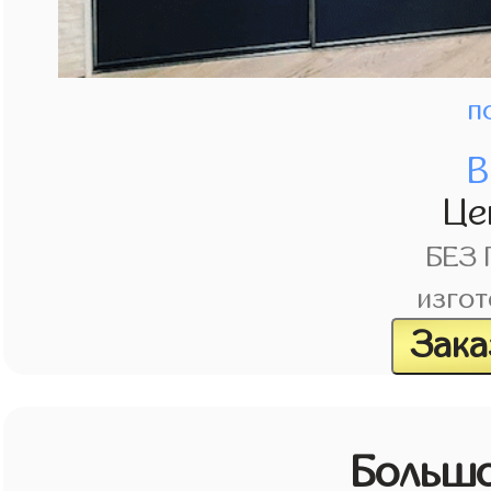
п
В
Це
БЕЗ
изгот
Зака
Большо