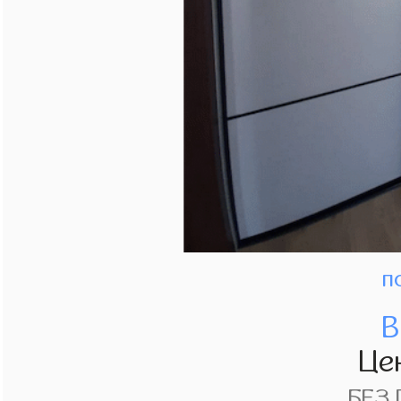
п
В
Це
БЕЗ