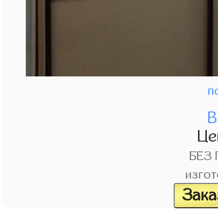
п
В
Це
БЕЗ
изгот
Зака