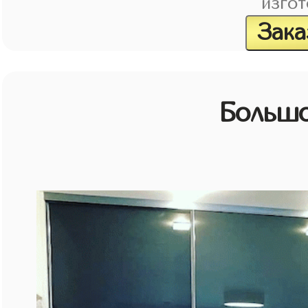
изгот
Зака
Большо