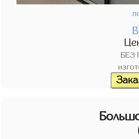
п
В
Це
БЕЗ
изгот
Зака
Большо