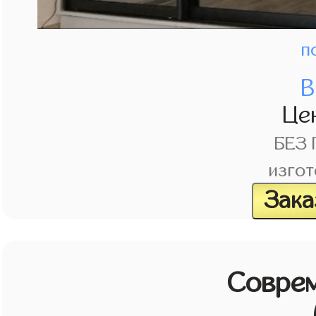
п
В
Це
БЕЗ
изгот
Зака
Совре