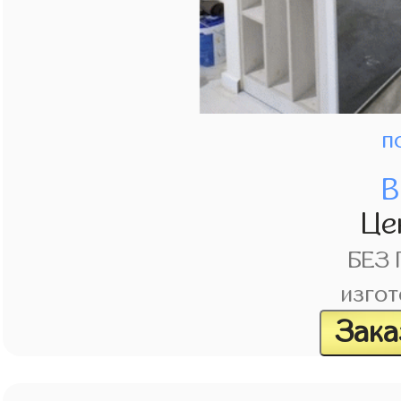
п
В
Це
БЕЗ
изгот
Зака