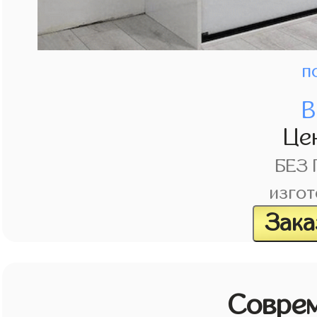
п
В
Це
БЕЗ
изгот
Зака
Совре