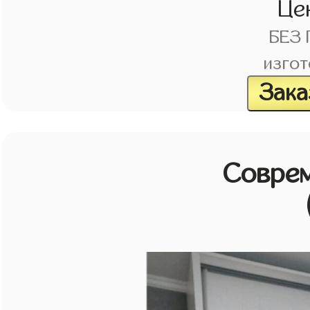
Це
БЕЗ
изгот
Зака
Совре