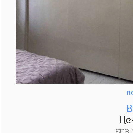
п
В
Це
БЕЗ