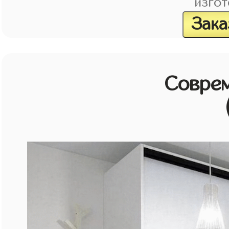
изгот
Зака
Совре