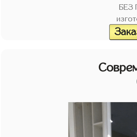
БЕЗ
изгот
Зака
Совре