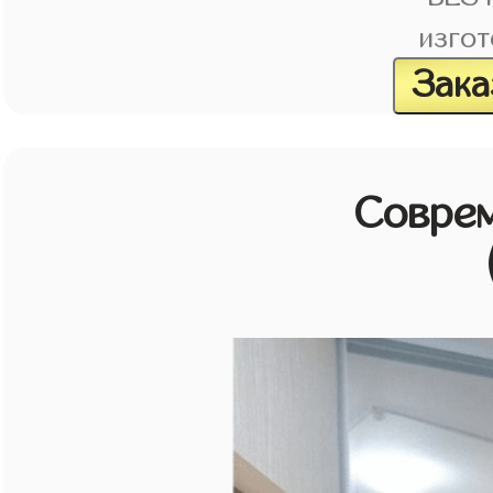
изгот
Зака
Совре