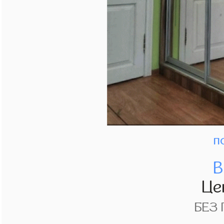
п
В
Це
БЕЗ