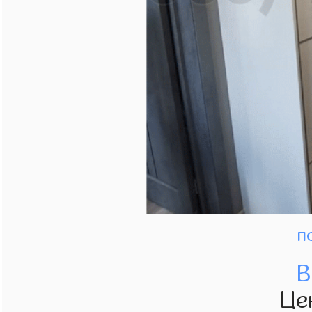
п
В
Це