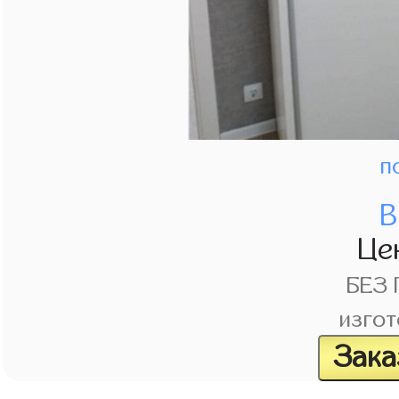
п
В
Це
БЕЗ
изгот
Зака