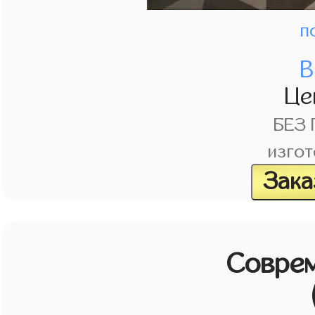
п
В
Це
БЕЗ
изгот
Зака
Совре