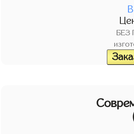
В
Це
БЕЗ
изгот
Зака
Совре