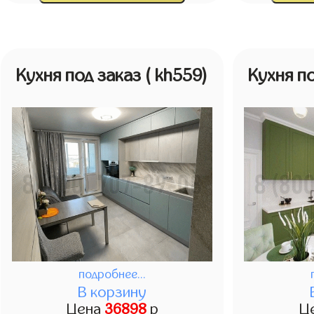
Кухня под заказ
( kh559)
Кухня п
подробнее...
В корзину
Цена
36898
р
Ц