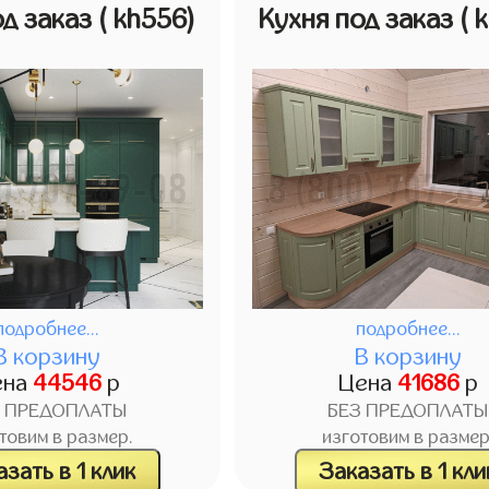
од заказ
( kh556)
Кухня под заказ
( 
подробнее...
подробнее...
В корзину
В корзину
ена
44546
р
Цена
41686
р
З ПРЕДОПЛАТЫ
БЕЗ ПРЕДОПЛАТЫ
товим в размер.
изготовим в размер
зать в 1 клик
Заказать в 1 кли