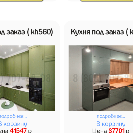
од заказ
( kh560)
Кухня под заказ
( 
подробнее...
подробнее...
В корзину
В корзину
ена
41547
р
Цена
37701
р