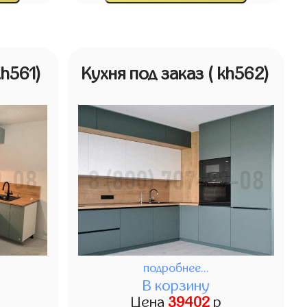
kh561)
Кухня под заказ
( kh562)
подробнее...
В корзину
Цена
39402
р