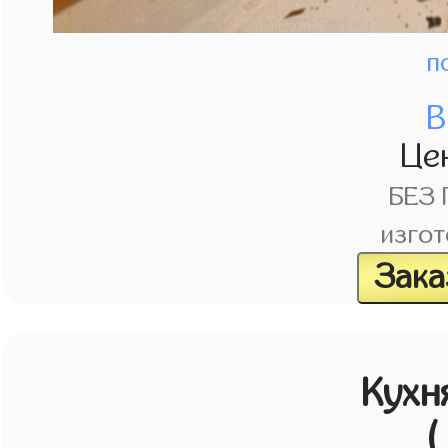
п
В
Це
БЕЗ
изгот
Зака
Кухн
(