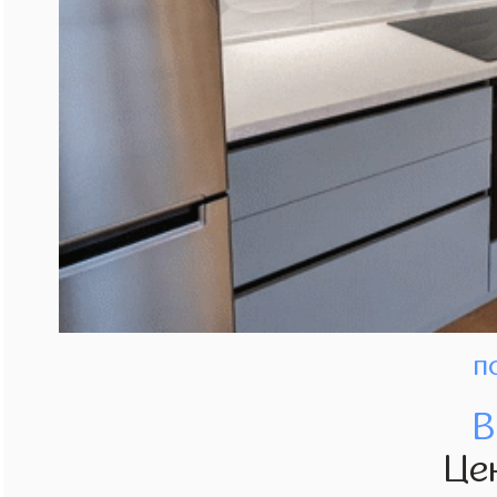
п
В
Це