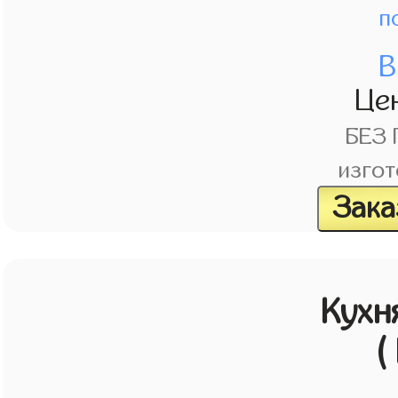
п
В
Це
БЕЗ
изгот
Зака
Кухн
(