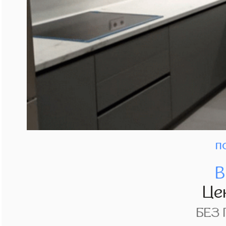
п
В
Це
БЕЗ