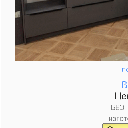
п
В
Це
БЕЗ
изгот