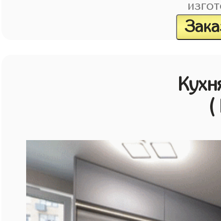
изгот
Зака
Кухн
(