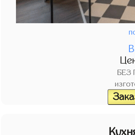
п
В
Це
БЕЗ
изгот
Зака
Кухн